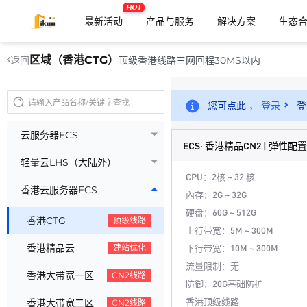
HOT
最新活动
产品与服务
解决方案
生态
区域（香港CTG）
顶级香港线路三网回程30MS以内
返回
您可点此 ，
登录
登
云服务器ECS
ECS· 香港精品CN2 | 弹性配置
轻量云LHS（大陆外）
CPU：2核 ~ 32 核
香港云服务器ECS
內存：2G ~ 32G
硬盘：60G ~ 512G
香港CTG
顶级线路
上行带宽：5M ~ 300M
香港精品云
下行带宽：10M ~ 300M
建站优化
流量限制：无
香港大带宽一区
CN2线路
防御：20G基础防护
香港顶级线路
香港大带宽二区
CN2线路