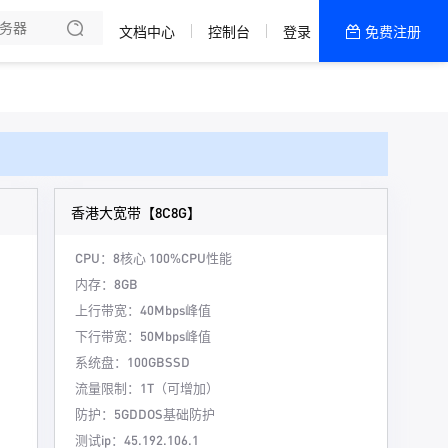
文档中心
控制台
登录
免费注册
全部产品
新闻资讯
帮助文档
热销推荐
香港大宽带【8C8G】
CPU：8核心
100%CPU性能
内存：8GB
上行带宽：40Mbps峰值
下行带宽：50Mbps峰值
系统盘：100GBSSD
流量限制：1T（可增加）
防护：5GDDOS基础防护
测试ip：45.192.106.1