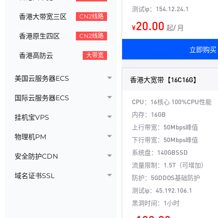
测试ip：154.12.24.1
香港大带宽三区
CN2线路
20.00
¥
起/ 月
香港原生四区
CN2线路
立即购买
香港高防云
大带宽
美国云服务器ECS
香港大宽带【16C16G】
国际云服务器ECS
CPU：16核心
100%CPU性能
内存：16GB
挂机宝VPS
上行带宽：50Mbps峰值
物理机PM
下行带宽：50Mbps峰值
系统盘：140GBSSD
安全防护CDN
流量限制：1.5T（可增加）
域名证书SSL
防护：5GDDOS基础防护
测试ip：45.192.106.1
黑洞时间：1小时